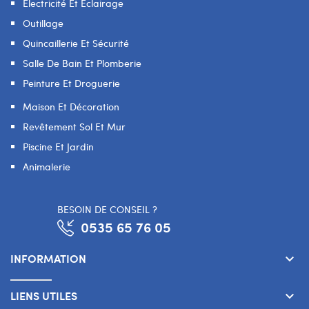
Electricité Et Éclairage
Outillage
Quincaillerie Et Sécurité
Salle De Bain Et Plomberie
Peinture Et Droguerie
Maison Et Décoration
Revêtement Sol Et Mur
Piscine Et Jardin
Animalerie
BESOIN DE CONSEIL ?
0535 65 76 05
INFORMATION
keyboard_arrow_down
LIENS UTILES
keyboard_arrow_down