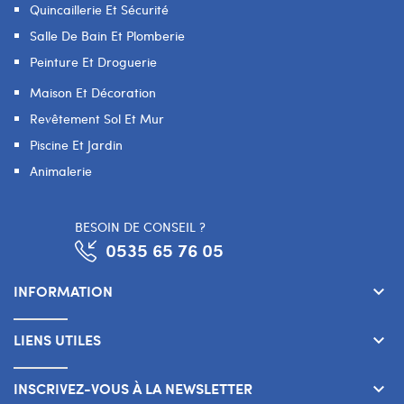
Quincaillerie Et Sécurité
Salle De Bain Et Plomberie
Peinture Et Droguerie
Maison Et Décoration
Revêtement Sol Et Mur
Piscine Et Jardin
Animalerie
BESOIN DE CONSEIL ?
0535 65 76 05
INFORMATION
keyboard_arrow_down
LIENS UTILES
keyboard_arrow_down
INSCRIVEZ-VOUS À LA NEWSLETTER
keyboard_arrow_down