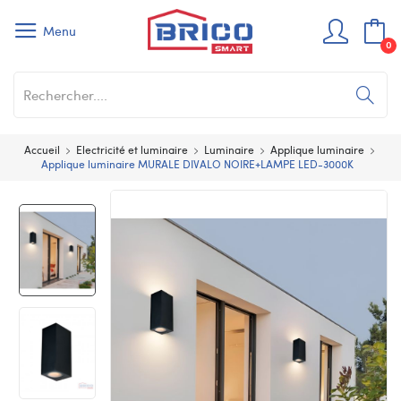
Menu
0
Accueil
Electricité et luminaire
Luminaire
Applique luminaire
Applique luminaire MURALE DIVALO NOIRE+LAMPE LED-3000K