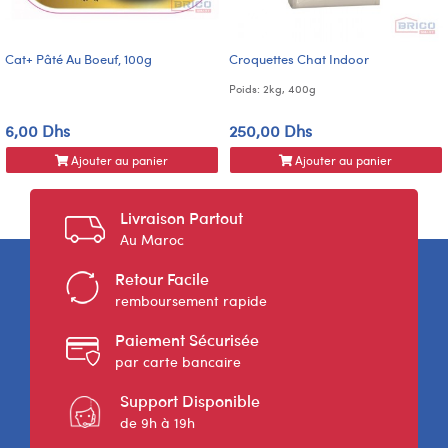
Cat+ Pâté Au Boeuf, 100g
Croquettes Chat Indoor
Poids: 2kg, 400g
6,00 Dhs
250,00 Dhs
Ajouter au panier
Ajouter au panier
Livraison Partout
Au Maroc
Retour Facile
remboursement rapide
Paiement Sécurisée
par carte bancaire
Support Disponible
de 9h à 19h