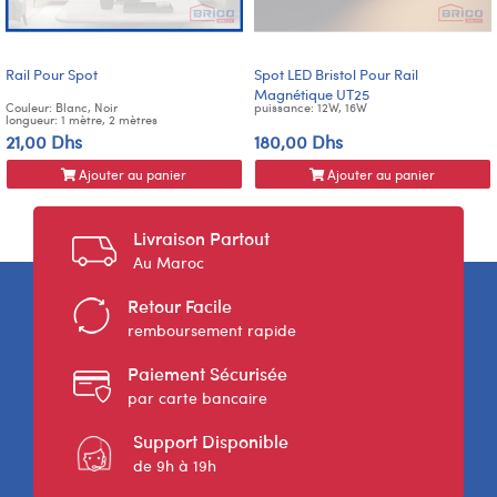
Rail Pour Spot
Spot LED Bristol Pour Rail
Magnétique UT25
Couleur: Blanc, Noir
puissance: 12W, 16W
longueur: 1 mètre, 2 mètres
21,00 Dhs
180,00 Dhs
Ajouter au panier
Ajouter au panier
Livraison Partout
Au Maroc
Retour Facile
remboursement rapide
Paiement Sécurisée
par carte bancaire
Support Disponible
de 9h à 19h