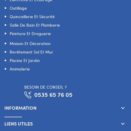
Outillage
Quincaillerie Et Sécurité
Salle De Bain Et Plomberie
Peinture Et Droguerie
Maison Et Décoration
Revêtement Sol Et Mur
Piscine Et Jardin
Animalerie
BESOIN DE CONSEIL ?
0535 65 76 05
INFORMATION
keyboard_arrow_down
LIENS UTILES
keyboard_arrow_down