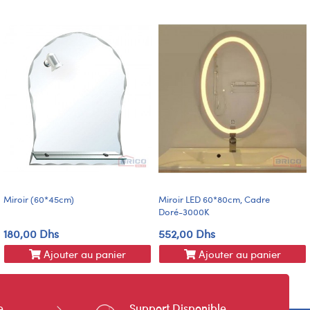
Miroir (60*45cm)
Miroir LED 60*80cm, Cadre
Doré-3000K
180,00 Dhs
552,00 Dhs
Ajouter au panier
Ajouter au panier
e
Support Disponible