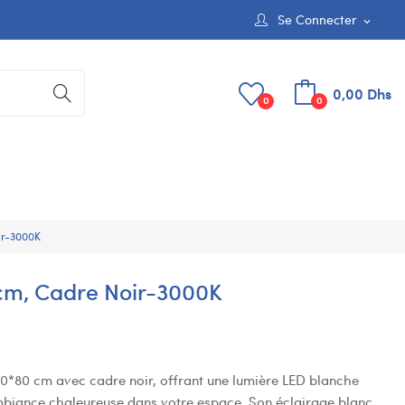
Se Connecter
expand_more
0,00 Dhs
0
0
ir-3000K
 cm, Cadre Noir-3000K
0*80 cm avec cadre noir, offrant une lumière LED blanche
mbiance chaleureuse dans votre espace. Son éclairage blanc