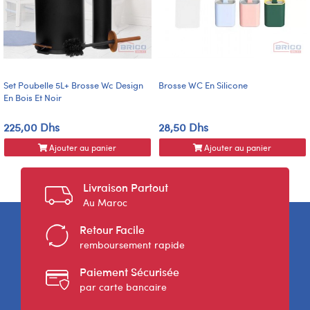
Set Poubelle 5L+ Brosse Wc Design
Brosse WC En Silicone
En Bois Et Noir
225,00 Dhs
28,50 Dhs
Ajouter au panier
Ajouter au panier
Livraison Partout
Au Maroc
Retour Facile
remboursement rapide
Paiement Sécurisée
par carte bancaire