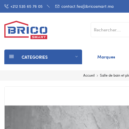
+212 535 65 76 05
contact.fes@bricosmart.ma
Marques
CATEGORIES
Accueil
Salle de bain et p