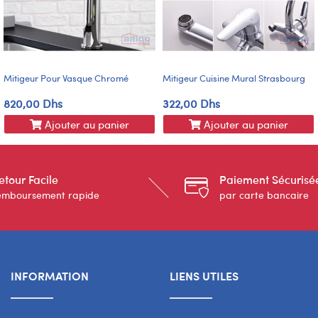
Mitigeur Pour Vasque Chromé
Mitigeur Cuisine Mural Strasbourg
820,00 Dhs
322,00 Dhs
Ajouter au panier
Ajouter au panier
etour Facile
Paiement Sécurisé
emboursement rapide
par carte bancaire
INFORMATION
LIENS UTILES