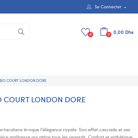
Se Connecter
expand_more
0,00 Dhs
0
0
ABO COURT LONDON DORE
O COURT LONDON DORE
ctaculaire évoque l'élégance royale. Son effet cascade et ses
pièce maîtresse qui attire tous les regards. Confort et esthétique