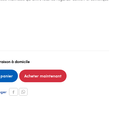
raison à domicile
 panier
Acheter maintenant
ager