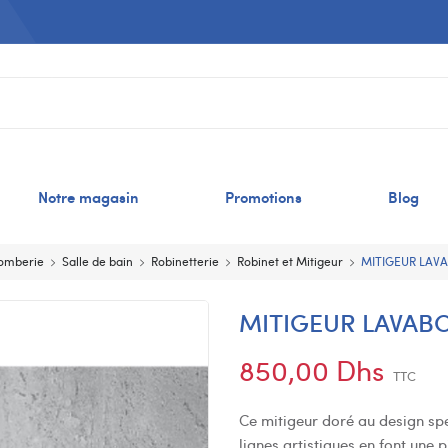
Notre magasin
Promotions
Blog
lomberie
Salle de bain
Robinetterie
Robinet et Mitigeur
MITIGEUR LAV
MITIGEUR LAVAB
850,00 Dhs
TTC
Ce mitigeur doré au design spe
lignes artistiques en font une 