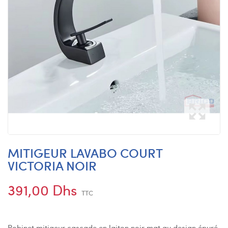
MITIGEUR LAVABO COURT
VICTORIA NOIR
391,00 Dhs
TTC
Robinet mitigeur cascade en laiton noir mat au design épuré