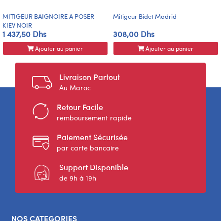
MITIGEUR BAIGNOIRE A POSER
Mitigeur Bidet Madrid
KIEV NOIR
1 437,50 Dhs
308,00 Dhs
Ajouter au panier
Ajouter au panier
Livraison Partout
Au Maroc
Retour Facile
remboursement rapide
Paiement Sécurisée
par carte bancaire
Support Disponible
de 9h à 19h
NOS CATEGORIES