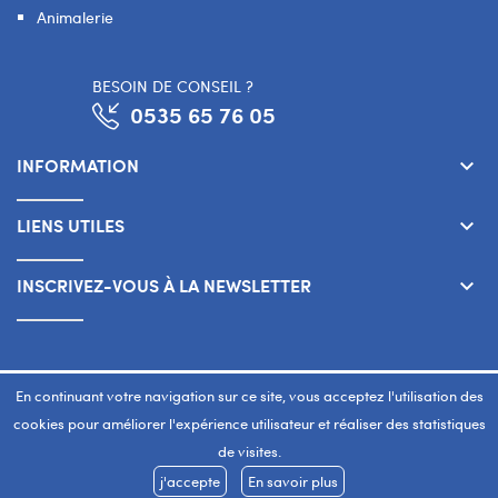
Animalerie
BESOIN DE CONSEIL ?
0535 65 76 05
INFORMATION
keyboard_arrow_down
LIENS UTILES
keyboard_arrow_down
INSCRIVEZ-VOUS À LA NEWSLETTER
keyboard_arrow_down
Copyright 2026 © SMART WAY Tous droits réservés.
En continuant votre navigation sur ce site, vous acceptez l'utilisation des
www.smart-way.ma
cookies pour améliorer l'expérience utilisateur et réaliser des statistiques
de visites.
j'accepte
En savoir plus