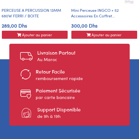
PERCEUSE A PERCUSSION 13MM
Mini Perceuse INGCO + 52
680W FERRI / BOITE
Accessoires En Coffret...
289,00 Dhs
300,00 Dhs
Ajouter au panier
Ajouter au panier
Livraison Partout
Au Maroc
Retour Facile
remboursement rapide
Paiement Sécurisée
par carte bancaire
Support Disponible
de 9h à 19h