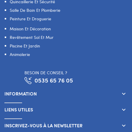
Quincaillerie Et Sécurité
Salle De Bain Et Plomberie
Peinture Et Droguerie
Maison Et Décoration
Revêtement Sol Et Mur
Piscine Et Jardin
Animalerie
BESOIN DE CONSEIL ?
0535 65 76 05
INFORMATION
keyboard_arrow_down
LIENS UTILES
keyboard_arrow_down
INSCRIVEZ-VOUS À LA NEWSLETTER
keyboard_arrow_down