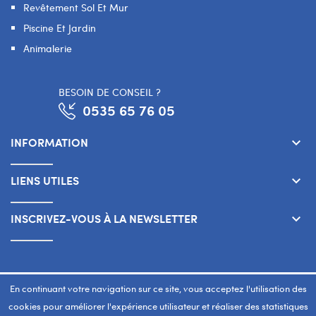
Revêtement Sol Et Mur
Piscine Et Jardin
Animalerie
BESOIN DE CONSEIL ?
0535 65 76 05
INFORMATION
keyboard_arrow_down
LIENS UTILES
keyboard_arrow_down
INSCRIVEZ-VOUS À LA NEWSLETTER
keyboard_arrow_down
Copyright 2026 © SMART WAY Tous droits réservés.
En continuant votre navigation sur ce site, vous acceptez l'utilisation des
www.smart-way.ma
cookies pour améliorer l'expérience utilisateur et réaliser des statistiques