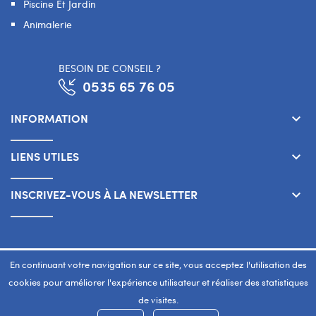
Piscine Et Jardin
Animalerie
BESOIN DE CONSEIL ?
0535 65 76 05
INFORMATION
keyboard_arrow_down
LIENS UTILES
keyboard_arrow_down
INSCRIVEZ-VOUS À LA NEWSLETTER
keyboard_arrow_down
Copyright 2026 © SMART WAY Tous droits réservés.
En continuant votre navigation sur ce site, vous acceptez l'utilisation des
www.smart-way.ma
cookies pour améliorer l'expérience utilisateur et réaliser des statistiques
de visites.